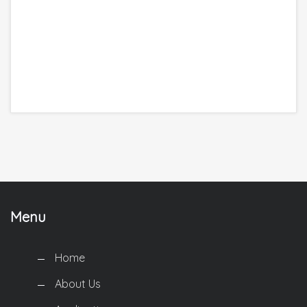
We are the best world Information Technology
Company. Providing the highest quality.
Menu
Home
About Us